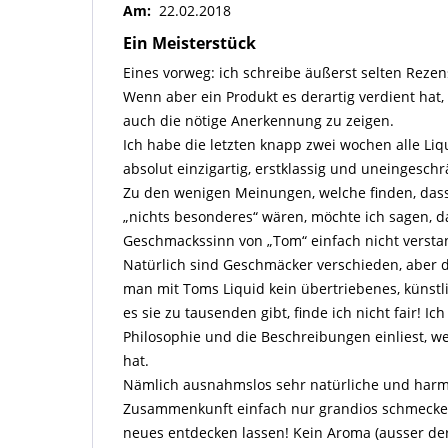
Am:
22.02.2018
Ein Meisterstück
Eines vorweg: ich schreibe äußerst selten Rezen
Wenn aber ein Produkt es derartig verdient hat, 
auch die nötige Anerkennung zu zeigen.
Ich habe die letzten knapp zwei wochen alle Liqu
absolut einzigartig, erstklassig und uneingesch
Zu den wenigen Meinungen, welche finden, dass
„nichts besonderes“ wären, möchte ich sagen, d
Geschmackssinn von „Tom“ einfach nicht verst
Natürlich sind Geschmäcker verschieden, aber d
man mit Toms Liquid kein übertriebenes, künstl
es sie zu tausenden gibt, finde ich nicht fair! I
Philosophie und die Beschreibungen einliest, 
hat.
Nämlich ausnahmslos sehr natürliche und harmo
Zusammenkunft einfach nur grandios schmecke
neues entdecken lassen! Kein Aroma (ausser de