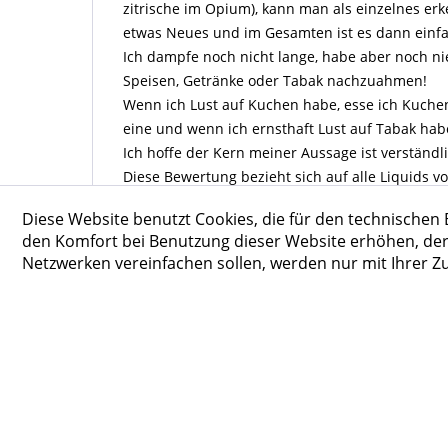
zitrische im Opium), kann man als einzelnes e
etwas Neues und im Gesamten ist es dann einfac
Ich dampfe noch nicht lange, habe aber noch n
Speisen, Getränke oder Tabak nachzuahmen!
Wenn ich Lust auf Kuchen habe, esse ich Kuchen,
eine und wenn ich ernsthaft Lust auf Tabak hab
Ich hoffe der Kern meiner Aussage ist verständli
Diese Bewertung bezieht sich auf alle Liquids v
Zu den einzelnen Sorten ist schon viel geschri
Diese Website benutzt Cookies, die für den technischen 
Die Tom Sawyer Serie unterscheidet sich nur in
den Komfort bei Benutzung dieser Website erhöhen, der
Hier hilft einfach nur testen oder direkt alle be
Netzwerken vereinfachen sollen, werden nur mit Ihrer 
Das Opium hat tatsächlich was unheimlich ents
Programm!
Das Love ist Fruchtig, spritzig und ebenso komp
Unbedingt positiv zu erwähnen ist auch der erst
Tom hat mir immer schnell, ausführlich und einf
bestimmt nervigen Fragen geantwortet!