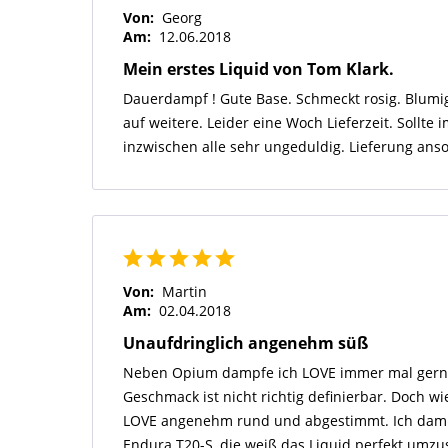
Von:
Georg
Am:
12.06.2018
Mein erstes Liquid von Tom Klark.
Dauerdampf ! Gute Base. Schmeckt rosig. Blumi
auf weitere. Leider eine Woch Lieferzeit. Sollte
inzwischen alle sehr ungeduldig. Lieferung anso
Von:
Martin
Am:
02.04.2018
Unaufdringlich angenehm süß
Neben Opium dampfe ich LOVE immer mal gern
Geschmack ist nicht richtig definierbar. Doch wi
LOVE angenehm rund und abgestimmt. Ich damp
Endura T20-S, die weiß das Liquid perfekt umzu