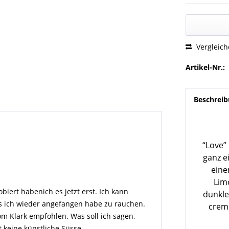
Vergleic
Artikel-Nr.:
Beschrei
“Love” 
ganz e
eine
Lim
obiert habenich es jetzt erst. Ich kann
dunkle
s ich wieder angefangen habe zu rauchen.
cremi
m Klark empfohlen. Was soll ich sagen,
t keine künstliche Süsse.