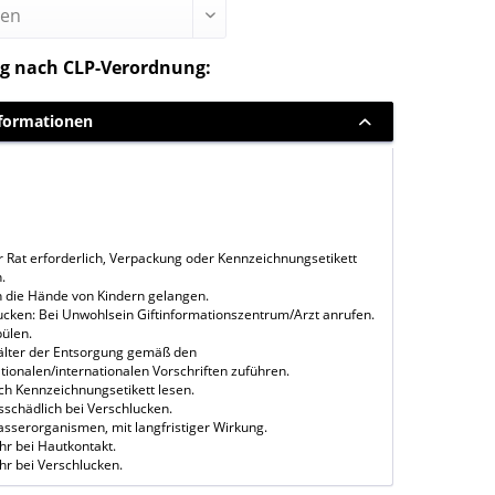
g nach CLP-Verordnung:
nformationen
her Rat erforderlich, Verpackung oder Kennzeichnungsetikett
.
in die Hände von Kindern gelangen.
ucken: Bei Unwohlsein Giftinformationszentrum/Arzt anrufen.
ülen.
hälter der Entsorgung gemäß den
ationalen/internationalen Vorschriften zuführen.
h Kennzeichnungsetikett lesen.
schädlich bei Verschlucken.
Wasserorganismen, mit langfristiger Wirkung.
r bei Hautkontakt.
r bei Verschlucken.