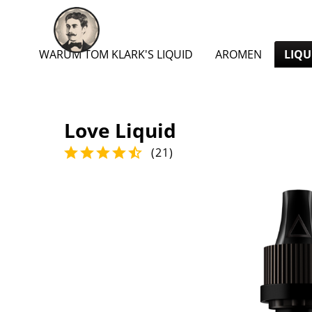
WARUM TOM KLARK'S LIQUID
AROMEN
LIQU
Love Liquid
(
21
)