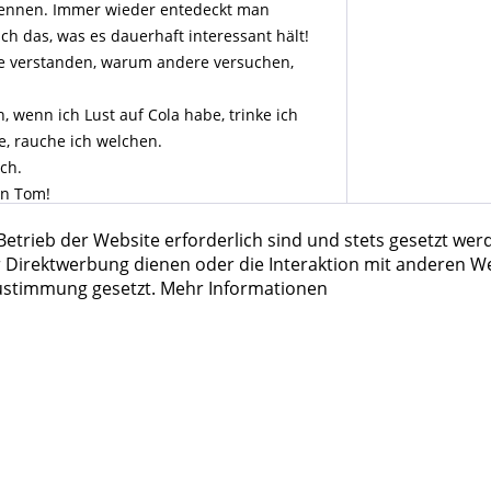
rkennen. Immer wieder entedeckt man
h das, was es dauerhaft interessant hält!
ie verstanden, warum andere versuchen,
 wenn ich Lust auf Cola habe, trinke ich
e, rauche ich welchen.
ch.
on Tom!
eben worden.
Betrieb der Website erforderlich sind und stets gesetzt wer
 Nuancen, aber sie unterscheiden sich!
 Direktwerbung dienen oder die Interaktion mit anderen We
stellen, denn sie sind alles empfehlenswert!
Zustimmung gesetzt.
Mehr Informationen
pannendes. Hier ist der Name wirklich
lex, ideal für die gute Sommerlaune!
klassige Support!
ach nur nett auf meine vielen, teilweise