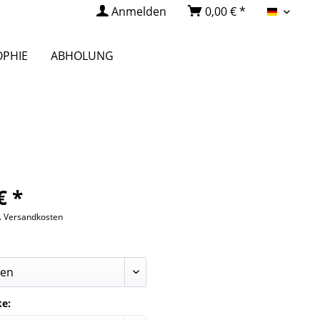
Anmelden
0,00 € *
Deutsc
OPHIE
ABHOLUNG
€ *
l. Versandkosten
ke: