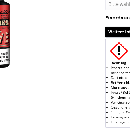
Einordnun
Weitere I
Achtung
Ist ärztlic
bereithalten
Darf nicht 
Bei Verschl
Mund aussp
Inhalt / Be
örtlichen/n
Vor Gebrauc
Gesundheits
Giftig für 
Lebensgefah
Lebensgefah