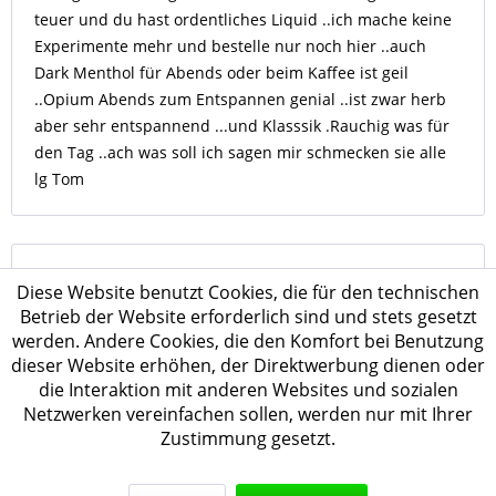
teuer und du hast ordentliches Liquid ..ich mache keine
Experimente mehr und bestelle nur noch hier ..auch
Dark Menthol für Abends oder beim Kaffee ist geil
..Opium Abends zum Entspannen genial ..ist zwar herb
aber sehr entspannend ...und Klasssik .Rauchig was für
den Tag ..ach was soll ich sagen mir schmecken sie alle
lg Tom
Diese Website benutzt Cookies, die für den technischen
Betrieb der Website erforderlich sind und stets gesetzt
De :
Toni Z
Sur :
20 juil. 2018
werden. Andere Cookies, die den Komfort bei Benutzung
dieser Website erhöhen, der Direktwerbung dienen oder
Neues Lieblingsliquid
die Interaktion mit anderen Websites und sozialen
Habe gestern zum ersten mal das "Opium" gedampft. Ich
Netzwerken vereinfachen sollen, werden nur mit Ihrer
war zuerst ein wenig skeptisch, da es vielen anfangs
Zustimmung gesetzt.
erstmal nicht geschmeckt hat. Zu meiner Überraschung
muss ich sagen, daß ich es vom ersten Zug an genial