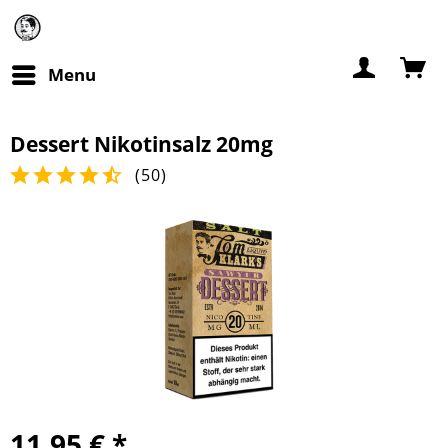
Menu
Dessert Nikotinsalz 20mg
(
50
)
11,95 € *