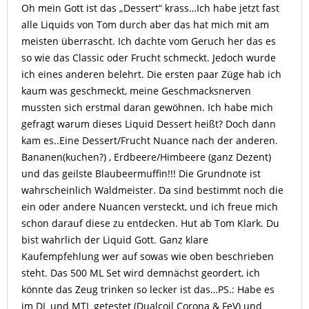
Oh mein Gott ist das „Dessert“ krass…Ich habe jetzt fast
alle Liquids von Tom durch aber das hat mich mit am
meisten überrascht. Ich dachte vom Geruch her das es
so wie das Classic oder Frucht schmeckt. Jedoch wurde
ich eines anderen belehrt. Die ersten paar Züge hab ich
kaum was geschmeckt, meine Geschmacksnerven
mussten sich erstmal daran gewöhnen. Ich habe mich
gefragt warum dieses Liquid Dessert heißt? Doch dann
kam es..Eine Dessert/Frucht Nuance nach der anderen.
Bananen(kuchen?) , Erdbeere/Himbeere (ganz Dezent)
und das geilste Blaubeermuffin!!! Die Grundnote ist
wahrscheinlich Waldmeister. Da sind bestimmt noch die
ein oder andere Nuancen versteckt, und ich freue mich
schon darauf diese zu entdecken. Hut ab Tom Klark. Du
bist wahrlich der Liquid Gott. Ganz klare
Kaufempfehlung wer auf sowas wie oben beschrieben
steht. Das 500 ML Set wird demnächst geordert, ich
könnte das Zeug trinken so lecker ist das…PS.: Habe es
im DL und MTL getestet (Dualcoil Corona & FeV) und