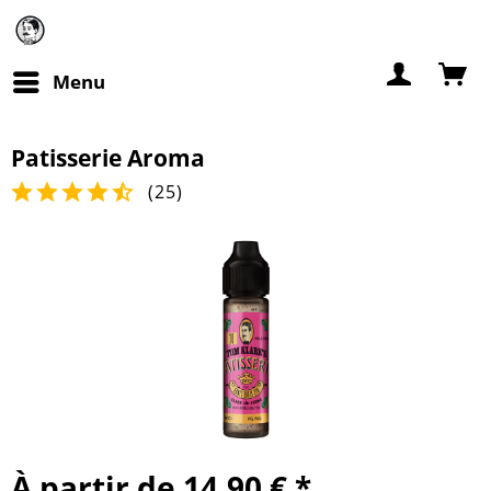
Menu
Patisserie Aroma
(
25
)
À partir de 14,90 € *