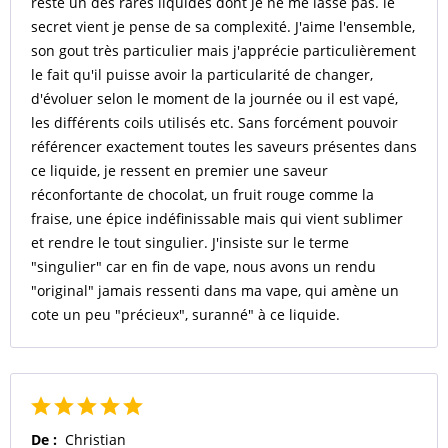
reste un des rares liquides dont je ne me lasse pas. le
secret vient je pense de sa complexité. J'aime l'ensemble,
son gout très particulier mais j'apprécie particulièrement
le fait qu'il puisse avoir la particularité de changer,
d'évoluer selon le moment de la journée ou il est vapé,
les différents coils utilisés etc. Sans forcément pouvoir
référencer exactement toutes les saveurs présentes dans
ce liquide, je ressent en premier une saveur
réconfortante de chocolat, un fruit rouge comme la
fraise, une épice indéfinissable mais qui vient sublimer
et rendre le tout singulier. J'insiste sur le terme
"singulier" car en fin de vape, nous avons un rendu
"original" jamais ressenti dans ma vape, qui amène un
cote un peu "précieux", suranné" à ce liquide.
De :
Christian