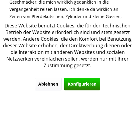
Geschmäcker, die mich wirklich gedanklich in die
Vergangenheit reisen lassen. Ich denke da wirklich an
Zeiten von Pferdekutschen, Zylinder und kleine Gassen,
wo ein Patisserie-Geschäft die Tür offen hat und der
Diese Website benutzt Cookies, die für den technischen
warme Duft nach draußen strömt. Ich mag sonst
Betrieb der Website erforderlich sind und stets gesetzt
überhaupt keine Dessert-Liquids aber das Patisserie ist
werden. Andere Cookies, die den Komfort bei Benutzung
dieser Website erhöhen, der Direktwerbung dienen oder
wirklich verdammt lecker. Begriffe wie Kuhstall usw.
die Interaktion mit anderen Websites und sozialen
kann ich wirklich gar nicht nachvollziehen, es schmeckt
Netzwerken vereinfachen sollen, werden nur mit Ihrer
einfach total nach Süßkram, obwohl das Liquid so süß
Zustimmung gesetzt.
gar nicht ist. Ich muss mir wahrscheinlich doch mal die
60 ml Variante holen, das Liquid möchte ich wirklich
weiter entdecken.
Ablehnen
Konfigurieren
De :
Mijago Shivago
Sur :
15 avr. 2022
Ich verstehe worauf hinausgegangen werden