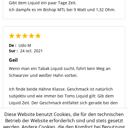
Gibt dem Liquid ein paar Tage Zeit.
Ich dampfe es im Bishop MTL bei 9 Watt und 1,32 Ohm.
De :
Udo M
Sur :
24 oct. 2021
Geil
Wenn man ein Tabak Liquid sucht, führt kein Weg an
Schwarzer und weißer Hahn vorbei.
Ich finde beide Hähne Klasse. Geschmack ist natürlich
subjektiv und wie immer bei Toms Liquid gilt: Gib dem
Liquid Zeit. Der Geschmack entfaltet sich gerade bei den
Hähnen wie auch beim Blauer Rausch erst nach einer
Diese Website benutzt Cookies, die für den technischen
Gewissen Zeit.
Betrieb der Website erforderlich sind und stets gesetzt
werden. Andere Cookies, die den Komfort bei Benutzung