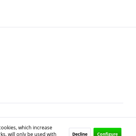
cookies, which increase
ks, will only be used with
Decline
Configure