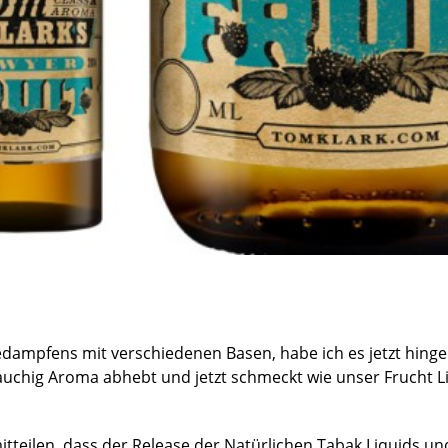
ampfens mit verschiedenen Basen, habe ich es jetzt hingek
hig Aroma abhebt und jetzt schmeckt wie unser Frucht Liqu
tteilen, dass der Release der Natürlichen Tabak Liquids u